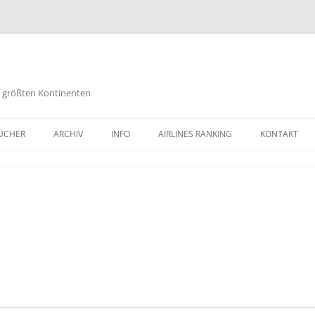
es größten Kontinenten
Zum
Inhalt
ÜCHER
ARCHIV
INFO
AIRLINES RANKING
KONTAKT
springen