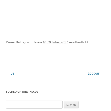
Dieser Beitrag wurde
am
10. Oktober 2017
veröffentlicht.
Beitragsnavigation
←
Bali
Lopburi
→
SUCHE AUF TARCINO.DE
Suchen
nach: