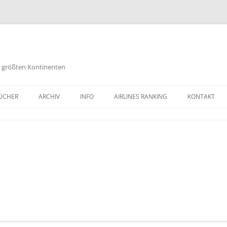
es größten Kontinenten
Zum
Inhalt
ÜCHER
ARCHIV
INFO
AIRLINES RANKING
KONTAKT
springen